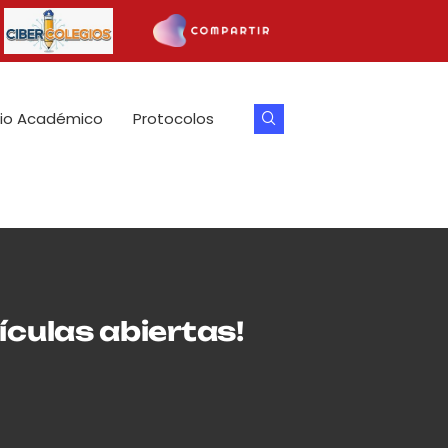
io Académico
Protocolos
ículas abiertas!