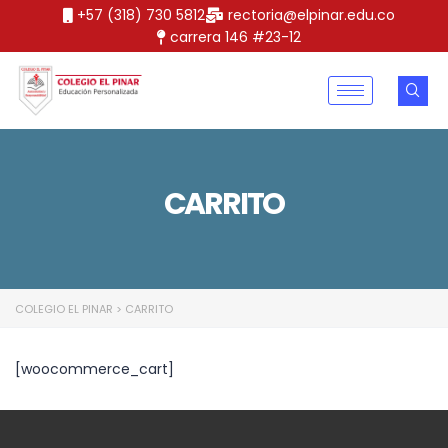
+57 (318) 730 5812
rectoria@elpinar.edu.co
carrera 146 #23-12
CARRITO
COLEGIO EL PINAR
>
CARRITO
[woocommerce_cart]