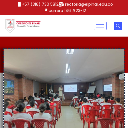
+57 (318) 730 5812
rectoria@elpinar.edu.co
carrera 146 #23-12